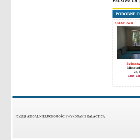
Państwa na 
PODOBNE O
ABI-MS-2408
Bydgoszcz
Mieszkani
2p, 
41
Cena:
(C) 2026 ABIGAL NIERUCHOMOŚCI
|
WYKONANIE
GALACTICA