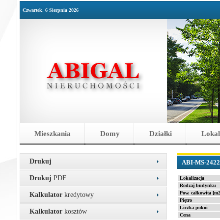
Czwartek, 6 Sierpnia 2026
Mieszkania
Domy
Działki
Lokal
Drukuj
ABI-MS-2422
Drukuj
PDF
Lokalizacja
Rodzaj budynku
Pow. całkowita [m2
Kalkulator
kredytowy
Piętro
Liczba pokoi
Kalkulator
kosztów
Cena