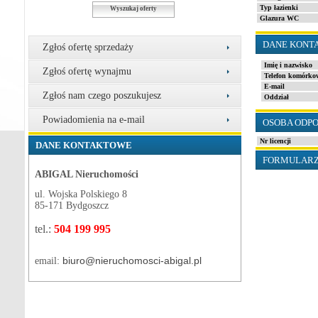
Typ łazienki
Wyszukaj oferty
Glazura WC
DANE KONT
Zgłoś ofertę sprzedaży
Imię i nazwisko
Zgłoś ofertę wynajmu
Telefon komórko
E-mail
Zgłoś nam czego poszukujesz
Oddział
Powiadomienia na e-mail
OSOBA ODP
Nr licencji
DANE KONTAKTOWE
FORMULARZ
ABIGAL Nieruchomości
ul. Wojska Polskiego 8
85-171 Bydgoszcz
tel.:
504 199 995
biuro@nieruchomosci-abigal.pl
email: