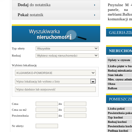
Dodaj
do notatnika
Przytulne M 4
panele, na 
meblami.Balko
Pokaż
notatnik
komunikacji mi
GALERIA ZD
Typ oferty
NIERUCHO
Rodzaj
Opłaty w czynszu
Wybierz lokalizację
Liczba pięter w b
Rodzaj mieszkania
Stan lokalu
Mies. czynsz admi
Okna
Balkon
POMIESZCZ
Cena
do
Liczba pokoi
Cena za m2
do
Powierzchnia poko
Powierzchnia
do
Typ kuchni
Rodzaj kuchni
Nr oferty:
Powierzchnia kuch
Podłoga kuchni