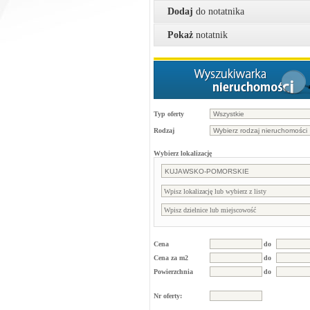
Dodaj
do notatnika
Pokaż
notatnik
Typ oferty
Rodzaj
Wybierz lokalizację
Cena
do
Cena za m2
do
Powierzchnia
do
Nr oferty: