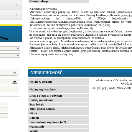
Kaucja zabezp.
Kawalerka do wynajmu
Mieszkanie składa się z pokoju ok. 18m2 , kuchni ok.6m2 oraz łazienki i przedpokoju
Zlokalizowana jest na 4 pietrze we wieżowcu.Idealnej lokalizacja dla osób pracując
Uniwersyteckiego im. Jurasza,600m od UKW,w bezpośrednim są
Lidl,E.lecrec,biedronka,Aldi,Rossmann,poczta,Focus Park,centrum miasta co wa
kilkanaście minut lub skorzystać z pobliskiej komunikacji miejskiej.
Blisko również rynek bartodzieje,siłownie,Balaton itp.
W mieszkaniu są wykonane gładzie gipsowe , malowania zmywalnymi farbami lateks
na podłogach znajdują się panele podłogowe ,łazienka z kabiną prysznicową raze
łazienkowe i pralka, w przedpokoju duża zabudowa na ubrania,
kuchnia wraz ze sprzętem. Mieszkanie umeblowane.W mieszkaniu okna plastikowe wra
Budynek jest ocieplony ,klatka schodowa czysta i zadbana, mili i nieuciążliwi lokatorz
Mieszkanie ciepłe i ciche, miejsca parkingowe bezpośrednio przy bloku, do lokalu przy
Opłaty – 1300+480 czynsz z ogrzewaniem ,prąd,gaz według licznika kaucja zwrotna 8
Oferta na wyłączność nie szukaj dalej.
NIERUCHOMOŚĆ
administracja, CO, fundusz r
Opłaty w czynszu
wywóz ni
CO, gaz, prąd, woda, Woda ciepł
Opłaty wg liczników
Liczba pięter w budynku
Rodzaj mieszkania
Stan lokalu
Mies. czynsz admin.
Okna
Balkon
Powierzchnia użytkowa [m2]
Ogrzewanie
Winda