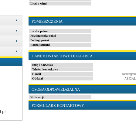
Liczba wind
POMIESZCZENIA
Liczba pokoi
Powierzchnia pokoi
Podłogi pokoi
Rodzaj kuchni
DANE KONTAKTOWE DO AGENTA
Imię i nazwisko
Telefon komórkowy
E-mail
danuta@nie
Oddział
ABIGAL
OSOBA ODPOWIEDZIALNA
Nr licencji
FORMULARZ KONTAKTOWY
.pl