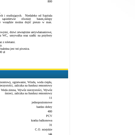
800
.
ych i studiujących. Niedaleko od Szpitala
siedztwie również basen,sklepy
żne wszędzie można dojść pieszo w max.
owymi, drzwi zewnętrzne antywłamaniowe,
m z WC, umywalka oraz szafki na przybory
z z roletami.
y.
należna jest też piwnica.
00 zł
emontowy, ogrzewanie, Winda, woda ciepła,
eczystości, zaliczka na fundusz remontowy
a, Woda zimna, Wywóz nieczystości, Wywóz
śmieci, zaliczka na fundusz remontowy
11
jednopoziomowe
bardzo dobry
480
PCV
kratka balkonowa
31
C.O. miejskie
tak