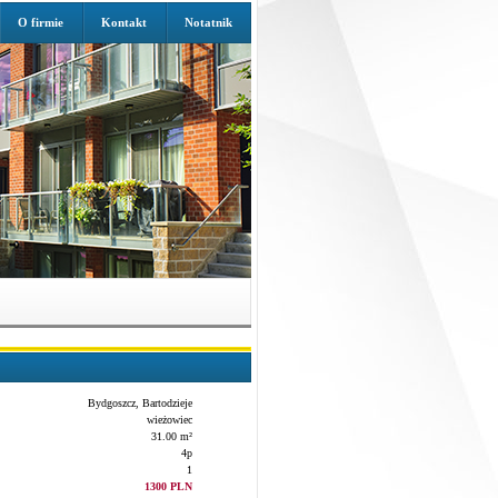
O firmie
Kontakt
Notatnik
Bydgoszcz, Bartodzieje
wieżowiec
31.00 m²
4p
1
1300 PLN