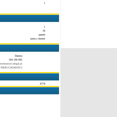
1
1
18
panele
jasna z oknem
Danuta
504 199 995
ruchomosci-abigal.pl
 NIERUCHOMOŚCI
8778