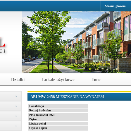
Strona główna
Działki
Lokale użytkowe
Inne
ABI-MW-2458
MIESZKANIE NA WYNAJEM
Lokalizacja
Rodzaj budynku
Pow. całkowita [m2]
Piętro
Liczba pokoi
Czynsz najmu